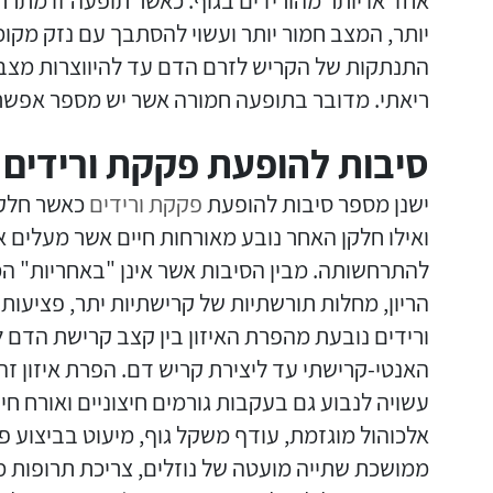
אחד או יותר מהורידים בגוף. כאשר תופעה זו מתר
יותר, המצב חמור יותר ועשוי להסתבך עם נזק מקומ
התנתקות של הקריש לזרם הדם עד להיווצרות מצב 
ריאתי. מדובר בתופעה חמורה אשר יש מספר אפשרו
סיבות להופעת פקקת ורידים
ישנן מספר סיבות להופעת
פקקת ורידים
כאשר חלקן
ואילו חלקן האחר נובע מאורחות חיים אשר מעלים א
להתרחשותה. מבין הסיבות אשר אינן "באחריות" המט
הריון, מחלות תורשתיות של קרישתיות יתר, פציעות 
ורידים נובעת מהפרת האיזון בין קצב קרישת הדם 
האנטי-קרישתי עד ליצירת קריש דם. הפרת איזון ז
עשויה לנבוע גם בעקבות גורמים חיצוניים ואורח חיים
אלכוהול מוגזמת, עודף משקל גוף, מיעוט בביצוע פע
ממושכת שתייה מועטה של נוזלים, צריכת תרופות מ