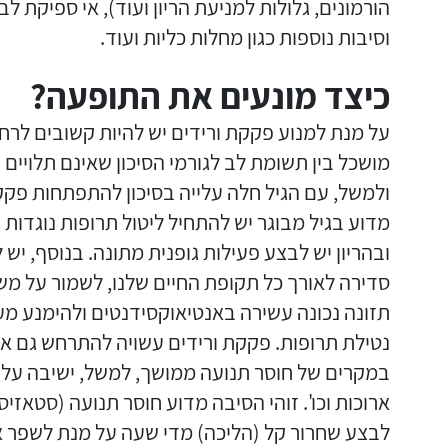
הורמונים, גלולות למניעת הריון ועוד), אי ספיקת ל
וסיבות נוספות כגון מחלות כליות ועוד.
כיצד מונעים את התופעה?
על מנת למנוע פקקת ורידים יש להיות קשובים לרחש
מושכל בין תשומת לב לגורמי הסיכון שאינם תלויים בנ
ולמשל, עם הגיל חלה עלייה בסיכון להתפתחות פקקת
מדוע בגיל מבוגר יש להתחיל ליטול תרופות נוגדות
ובהריון יש לבצע פעילות גופנית מתונה. בנוסף, יש 
סדירה לאורך כל תקופת החיים שלנו, לשמור על משק
תזונה נכונה עשירה באנטיאוקסידנטים ולהימנע מעי
נטילת תרופות. פקקת ורידים עשויה להתרחש גם א
במקרים של חוסר תנועה ממושך, למשל, ישיבה על 
ארוכות וכו'. זוהי הסיבה מדוע חוסר תנועה (סטאזיס)
לבצע שחרור קל (הליכה) מדי שעה על מנת לשפר א