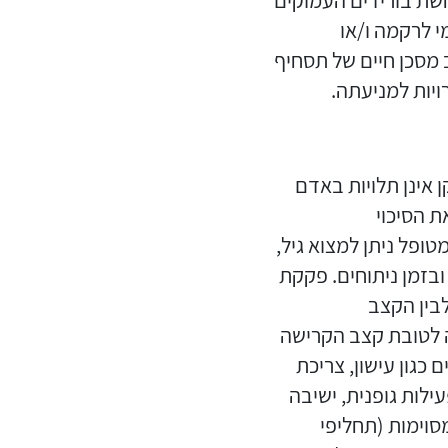
חשת בורידים העמוקים
י לרקמה ו/או
מסכן חיים של תסחיף
יות למניעתה.
 אינן תלויות באדם
ת הסיכוי
ופל ניתן למצוא גיל,
ובזמן ניתוחים. פקקת
לבין הקצב
ה לטובת קצב הקרישה
 כגון עישון, צריכת
ילות גופנית, ישיבה
סוימות (תחליפי