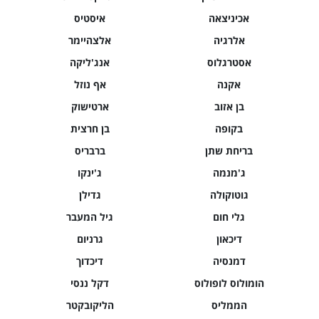
אכיניצאה
איסטיס
אלרגיה
אלצהיימר
אסטרגלוס
אנג'ליקה
אקנה
אף נוזל
בן אזוב
ארטישוק
בקופה
בן חרצית
בריחת שתן
ברבריס
ג'מנמה
ג'ינקו
גוטוקולה
גדילן
גלי חום
גיל המעבר
דיכאון
גרניום
דמנסיה
דיכדוך
הומולוס לופולוס
דקל ננסי
הממליס
הליקובקטר