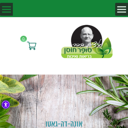
0
אונה-דה-גאטו