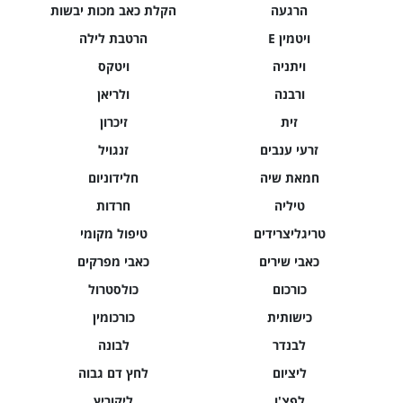
הרגעה
הקלת כאב מכות יבשות
ויטמין E
הרטבת לילה
ויתניה
ויטקס
ורבנה
ולריאן
זית
זיכרון
זרעי ענבים
זנגויל
חמאת שיה
חלידוניום
טיליה
חרדות
טריגליצרידים
טיפול מקומי
כאבי שירים
כאבי מפרקים
כורכום
כולסטרול
כישותית
כורכומין
לבנדר
לבונה
ליציום
לחץ דם גבוה
לפצ'ו
ליקוריץ