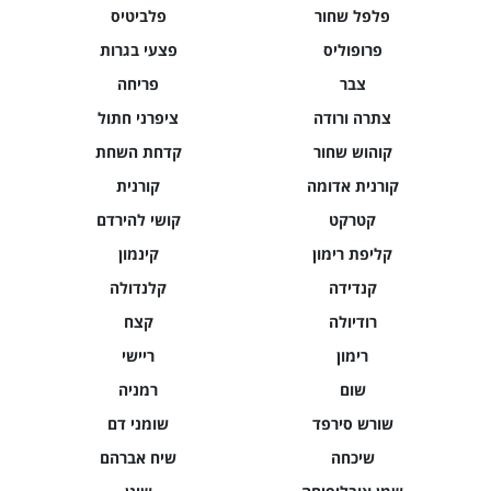
פלפל שחור
פלביטיס
פרופוליס
פצעי בגרות
צבר
פריחה
צתרה ורודה
ציפרני חתול
קוהוש שחור
קדחת השחת
קורנית אדומה
קורנית
קטרקט
קושי להירדם
קליפת רימון
קינמון
קנדידה
קלנדולה
רודיולה
קצח
רימון
ריישי
שום
רמניה
שורש סירפד
שומני דם
שיכחה
שיח אברהם