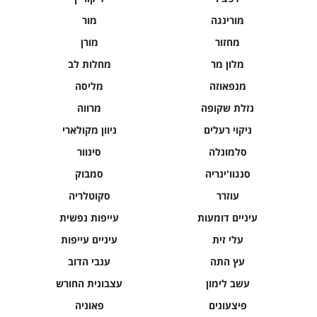
מורינגה
מור
מחזור
מורן
מלון מר
מחלות לב
מנפאוזה
מליסה
נזלת שקופה
מרווה
ניקוי רעלים
ניוון מקולארי
סלמונלה
סינוור
סנגוו'ינריה
סמבוק
עוזרר
סקוטלריה
עיניים דומעות
עייפות נפשית
עלי זית
עיניים עייפות
עץ התה
ענבי הדוב
עשב לימון
עצבונית החורש
פיצעונים
פאוניה