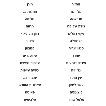
מחזור
מורן
מלון מר
מחלות לב
מנפאוזה
מליסה
נזלת שקופה
מרווה
ניקוי רעלים
ניוון מקולארי
סלמונלה
סינוור
סנגוו'ינריה
סמבוק
עוזרר
סקוטלריה
עיניים דומעות
עייפות נפשית
עלי זית
עיניים עייפות
עץ התה
ענבי הדוב
עשב לימון
עצבונית החורש
פיצעונים
פאוניה
פלפל שחור
פלביטיס