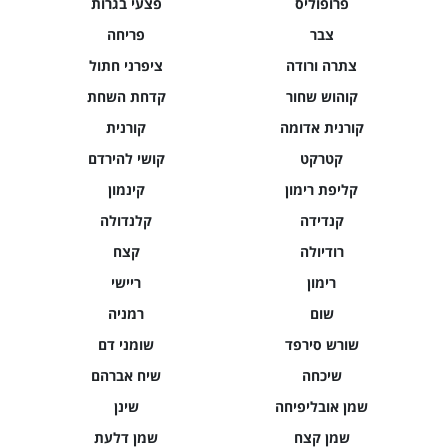
פרופוליס
פצעי בגרות
צבר
פריחה
צתרה ורודה
ציפרני חתול
קוהוש שחור
קדחת השחת
קורנית אדומה
קורנית
קטרקט
קושי להירדם
קליפת רימון
קינמון
קנדידה
קלנדולה
רודיולה
קצח
רימון
ריישי
שום
רמניה
שורש סירפד
שומני דם
שיכחה
שיח אברהם
שמן אובליפיחה
שינן
שמן קצח
שמן דלעת