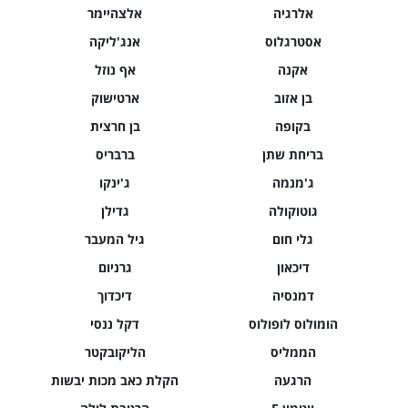
אלרגיה
אלצהיימר
אסטרגלוס
אנג'ליקה
אקנה
אף נוזל
בן אזוב
ארטישוק
בקופה
בן חרצית
בריחת שתן
ברבריס
ג'מנמה
ג'ינקו
גוטוקולה
גדילן
גלי חום
גיל המעבר
דיכאון
גרניום
דמנסיה
דיכדוך
הומולוס לופולוס
דקל ננסי
הממליס
הליקובקטר
הרגעה
הקלת כאב מכות יבשות