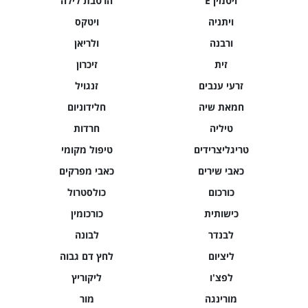
ויטמין E
הרטבת לילה
ויתניה
ויטקס
ורבנה
ולריאן
זית
זיכרון
זרעי ענבים
זנגויל
חמאת שיה
חלידוניום
טיליה
חרדות
טריגליצרידים
טיפול מקומי
כאבי שירים
כאבי מפרקים
כורכום
כולסטרול
כישותית
כורכומין
לבנדר
לבונה
ליציום
לחץ דם גבוה
לפצ'ו
ליקוריץ
מורינגה
מור