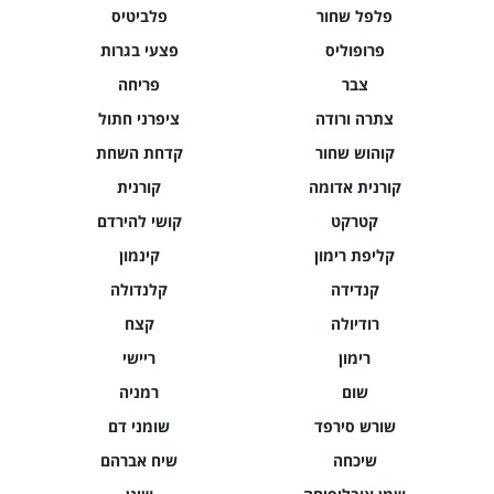
פלפל שחור
פלביטיס
פרופוליס
פצעי בגרות
צבר
פריחה
צתרה ורודה
ציפרני חתול
קוהוש שחור
קדחת השחת
קורנית אדומה
קורנית
קטרקט
קושי להירדם
קליפת רימון
קינמון
קנדידה
קלנדולה
רודיולה
קצח
רימון
ריישי
שום
רמניה
שורש סירפד
שומני דם
שיכחה
שיח אברהם