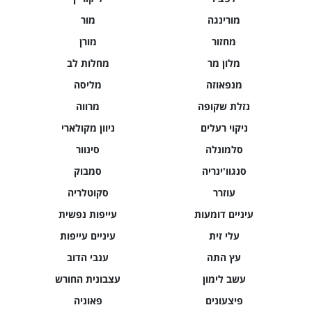
מורינגה
מור
מחזור
מורן
מלון מר
מחלות לב
מנפאוזה
מליסה
נזלת שקופה
מרווה
ניקוי רעלים
ניוון מקולארי
סלמונלה
סינוור
סנגוו'ינריה
סמבוק
עוזרר
סקוטלריה
עיניים דומעות
עייפות נפשית
עלי זית
עיניים עייפות
עץ התה
ענבי הדוב
עשב לימון
עצבונית החורש
פיצעונים
פאוניה