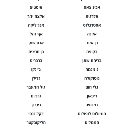
אכיניצאה
איסטיס
אלרגיה
אלצהיימר
אסטרגלוס
אנג'ליקה
אקנה
אף נוזל
בן אזוב
ארטישוק
בקופה
בן חרצית
בריחת שתן
ברבריס
ג'מנמה
ג'ינקו
גוטוקולה
גדילן
גלי חום
גיל המעבר
דיכאון
גרניום
דמנסיה
דיכדוך
הומולוס לופולוס
דקל ננסי
הממליס
הליקובקטר