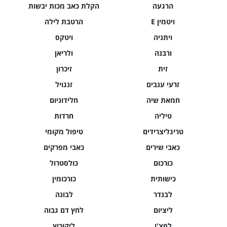
הרגעה
הקלת כאב מכות יבשות
ויטמין E
הרטבת לילה
ויתניה
ויטקס
ורבנה
ולריאן
זית
זיכרון
זרעי ענבים
זנגויל
חמאת שיה
חלידוניום
טיליה
חרדות
טריגליצרידים
טיפול מקומי
כאבי שירים
כאבי מפרקים
כורכום
כולסטרול
כישותית
כורכומין
לבנדר
לבונה
ליציום
לחץ דם גבוה
לפצ'ו
ליקוריץ