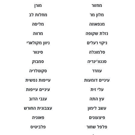
מחזור
מורן
מלון מר
מחלות לב
מנפאוזה
מליסה
נזלת שקופה
מרווה
ניקוי רעלים
ניוון מקולארי
סלמונלה
סינוור
סנגוו'ינריה
סמבוק
עוזרר
סקוטלריה
עיניים דומעות
עייפות נפשית
עלי זית
עיניים עייפות
עץ התה
ענבי הדוב
עשב לימון
עצבונית החורש
פיצעונים
פאוניה
פלפל שחור
פלביטיס