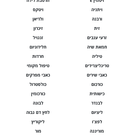
ויטמין E
הרטבת לילה
ויתניה
ויטקס
ורבנה
ולריאן
זית
זיכרון
זרעי ענבים
זנגויל
חמאת שיה
חלידוניום
טיליה
חרדות
טריגליצרידים
טיפול מקומי
כאבי שירים
כאבי מפרקים
כורכום
כולסטרול
כישותית
כורכומין
לבנדר
לבונה
ליציום
לחץ דם גבוה
לפצ'ו
ליקוריץ
מורינגה
מור