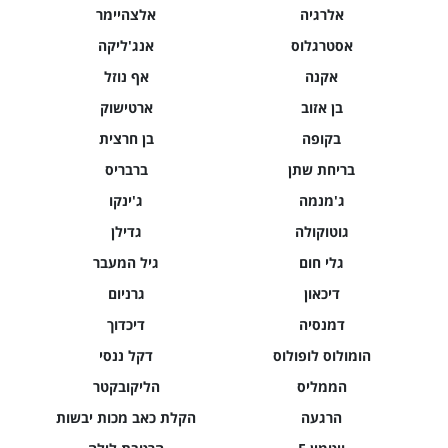
אלרגיה
אלצהיימר
אסטרגלוס
אנג'ליקה
אקנה
אף נוזל
בן אזוב
ארטישוק
בקופה
בן חרצית
בריחת שתן
ברבריס
ג'מנמה
ג'ינקו
גוטוקולה
גדילן
גלי חום
גיל המעבר
דיכאון
גרניום
דמנסיה
דיכדוך
הומולוס לופולוס
דקל ננסי
הממליס
הליקובקטר
הרגעה
הקלת כאב מכות יבשות