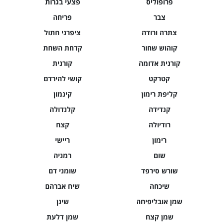
פרופוליס
פצעי בגרות
צבר
פריחה
צתרה ורודה
ציפרני חתול
קוהוש שחור
קדחת השחת
קורנית אדומה
קורנית
קטרקט
קושי להירדם
קליפת רימון
קינמון
קנדידה
קלנדולה
רודיולה
קצח
רימון
ריישי
שום
רמניה
שורש סירפד
שומני דם
שיכחה
שיח אברהם
שמן אובליפיחה
שינן
שמן קצח
שמן דלעת