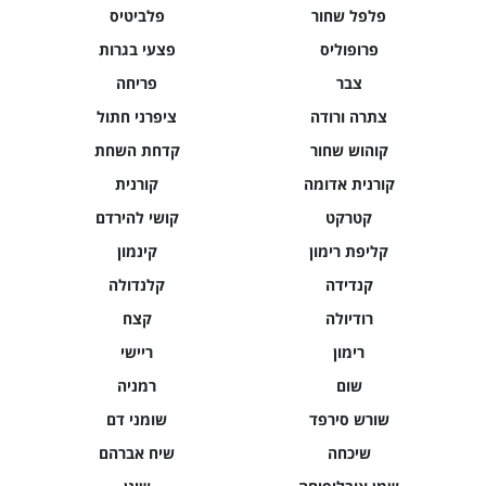
פלפל שחור
פלביטיס
פרופוליס
פצעי בגרות
צבר
פריחה
צתרה ורודה
ציפרני חתול
קוהוש שחור
קדחת השחת
קורנית אדומה
קורנית
קטרקט
קושי להירדם
קליפת רימון
קינמון
קנדידה
קלנדולה
רודיולה
קצח
רימון
ריישי
שום
רמניה
שורש סירפד
שומני דם
שיכחה
שיח אברהם