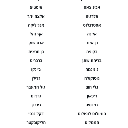
אכיניצאה
איסטיס
אלרגיה
אלצהיימר
אסטרגלוס
אנג'ליקה
אקנה
אף נוזל
בן אזוב
ארטישוק
בקופה
בן חרצית
בריחת שתן
ברבריס
ג'מנמה
ג'ינקו
גוטוקולה
גדילן
גלי חום
גיל המעבר
דיכאון
גרניום
דמנסיה
דיכדוך
הומולוס לופולוס
דקל ננסי
הממליס
הליקובקטר