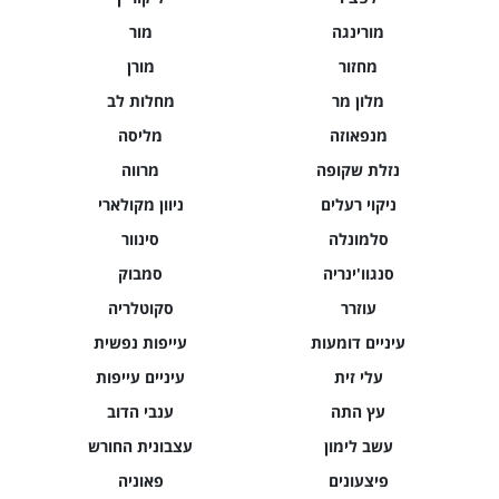
מורינגה
מור
מחזור
מורן
מלון מר
מחלות לב
מנפאוזה
מליסה
נזלת שקופה
מרווה
ניקוי רעלים
ניוון מקולארי
סלמונלה
סינוור
סנגוו'ינריה
סמבוק
עוזרר
סקוטלריה
עיניים דומעות
עייפות נפשית
עלי זית
עיניים עייפות
עץ התה
ענבי הדוב
עשב לימון
עצבונית החורש
פיצעונים
פאוניה