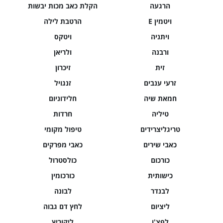
הרגעה
הקלת כאב מכות יבשות
ויטמין E
הרטבת לילה
ויתניה
ויטקס
ורבנה
ולריאן
זית
זיכרון
זרעי ענבים
זנגויל
חמאת שיה
חלידוניום
טיליה
חרדות
טריגליצרידים
טיפול מקומי
כאבי שירים
כאבי מפרקים
כורכום
כולסטרול
כישותית
כורכומין
לבנדר
לבונה
ליציום
לחץ דם גבוה
לפצ'ו
ליקוריץ