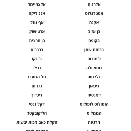
אלרגיה
אלצהיימר
אסטרגלוס
אנג'ליקה
אקנה
אף נוזל
בן אזוב
ארטישוק
בקופה
בן חרצית
בריחת שתן
ברבריס
ג'מנמה
ג'ינקו
גוטוקולה
גדילן
גלי חום
גיל המעבר
דיכאון
גרניום
דמנסיה
דיכדוך
הומולוס לופולוס
דקל ננסי
הממליס
הליקובקטר
הרגעה
הקלת כאב מכות יבשות