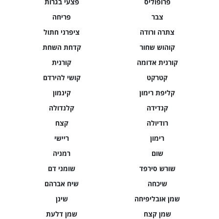
פרופוליס
פצעי בגרות
צבר
פריחה
צתרה ורודה
ציפרני חתול
קוהוש שחור
קדחת השחת
קורנית אדומה
קורנית
קטרקט
קושי להירדם
קליפת רימון
קינמון
קנדידה
קלנדולה
רודיולה
קצח
רימון
ריישי
שום
רמניה
שורש סירפד
שומני דם
שיכחה
שיח אברהם
שמן אובליפיחה
שינן
שמן קצח
שמן דלעת