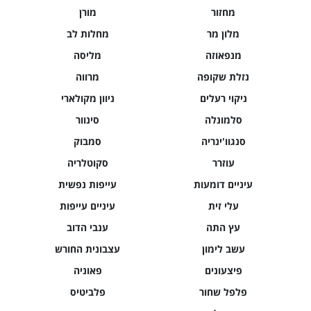
מחזור
מורן
מלון מר
מחלות לב
מנפאוזה
מליסה
נזלת שקופה
מרווה
ניקוי רעלים
ניוון מקולארי
סלמונלה
סינוור
סנגוו'ינריה
סמבוק
עוזרר
סקוטלריה
עיניים דומעות
עייפות נפשית
עלי זית
עיניים עייפות
עץ התה
ענבי הדוב
עשב לימון
עצבונית החורש
פיצעונים
פאוניה
פלפל שחור
פלביטיס