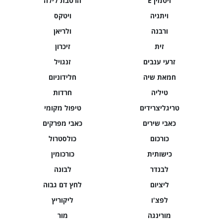
ויטמין E
הרטבת לילה
ויתניה
ויטקס
ורבנה
ולריאן
זית
זיכרון
זרעי ענבים
זנגויל
חמאת שיה
חלידוניום
טיליה
חרדות
טריגליצרידים
טיפול מקומי
כאבי שירים
כאבי מפרקים
כורכום
כולסטרול
כישותית
כורכומין
לבנדר
לבונה
ליציום
לחץ דם גבוה
לפצ'ו
ליקוריץ
מורינגה
מור